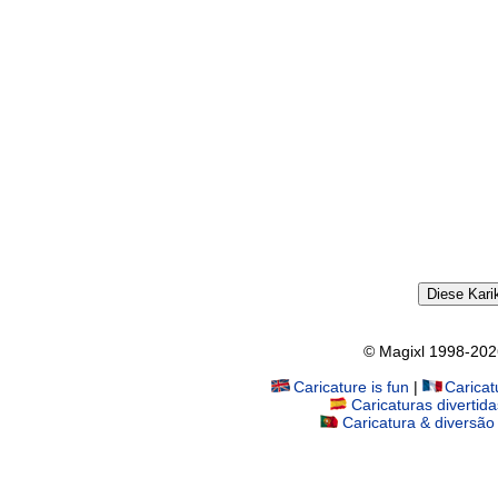
Diese Kari
© Magixl 1998-2026.
Caricature is fun
|
Carica
Caricaturas divertida
Caricatura & diversão