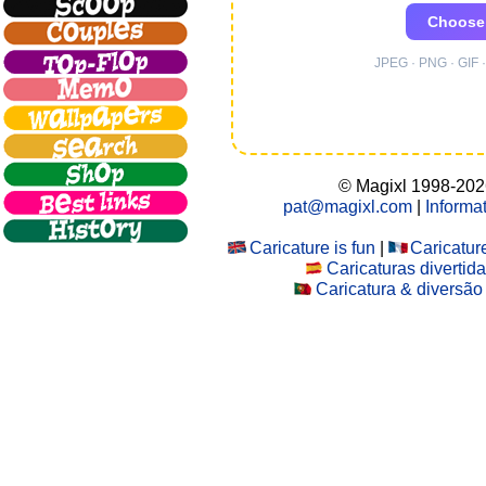
Choose
JPEG · PNG · GIF
© Magixl 1998-2026.
pat@magixl.com
|
Informa
Caricature is fun
|
Caricatur
Caricaturas divertid
Caricatura & diversão