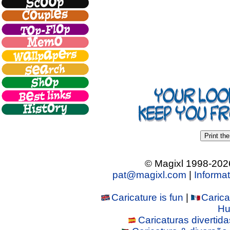
Print the
© Magixl 1998-2026.
pat@magixl.com
|
Informa
Caricature is fun
|
Carica
Hu
Caricaturas divertida