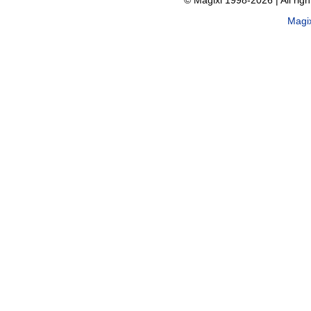
© Magixl 1998-2026
|
All rig
Magi