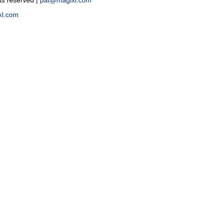
hts reserved
|
pat@magixl.com
xl.com