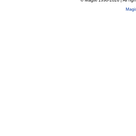
© Magixl 1998-2026
|
All rig
Magi