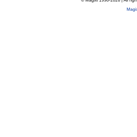
© Magixl 1998-2026
|
All rig
Magi