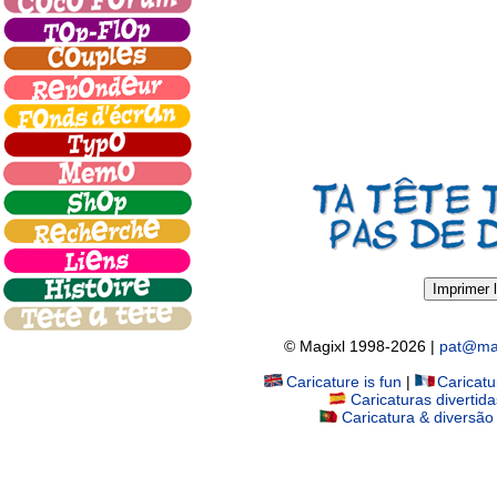
Imprimer l
© Magixl 1998-2026
|
pat@ma
Caricature is fun
|
Caricat
Caricaturas divertida
Caricatura & diversão