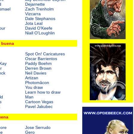
d
Dejarnette
smael
Zach Trenholm
Vizcarra
Dale Stephanos
Jota Leal
our
David O'Keefe
Niall O'Loughlin
y buena
Spot On! Caricatures
Oscar Barrientos
Kay
Paddy Boehm
r
Derren Brown
nck
Neil Davies
Artizan
Photomâcon
You draw
Learn how to draw
ld
Man
s
Cartoon Vegas
k
Pavel Jakubec
uena
more
Jose Serrudo
se
Gero