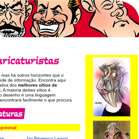
, mas há outros horizontes que o
ede de informação. Encontra aqui
ativa dos
melhores sítios de
.
A maioria destes sítios é
, o desenho é uma linguagem
encontrará facilmente o que procura.
epcional
re
Jay Bevenour
Layron