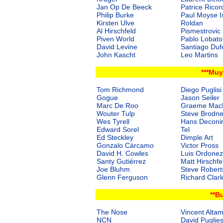
Jan Op De Beeck
Patrice Ricor
Philip Burke
Paul Moyse
I
Kirsten Ulve
Roldan
Al Hirschfeld
Pismestrovic
Piven World
Pablo Lobato
David Levine
Santiago Duf
John Kascht
Leo Martins
***Mu
Tom Richmond
Diego Puglisi
Gogue
Jason Seiler
Marc De Roo
Graeme Mac
Wouter Tulp
Steve Brodne
Wes Tyrell
Hans Deconi
Edward Sorel
Tel
Ed Steckley
Dimple Art
Gonzalo Cárcamo
Victor Pross
David H. Cowles
Luis Ordonez
Santy Gutiérrez
Matt Hirschfe
Joe Bluhm
Steve Robert
Glenn Ferguson
Richard Clar
**B
The Nose
Vincent Alta
NCN
David Puglie