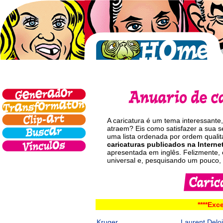
A caricatura é um tema interessante
atraem? Eis como satisfazer a sua s
uma lista ordenada por ordem qualit
caricaturas publicados na Internet
apresentada em inglês. Felizmente
universal e, pesquisando um pouco, 
****Exc
Kruger
Laurent Deloi